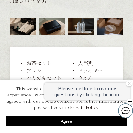
用意しております。
お茶セット
入浴剤
ブラシ
ドライヤー
ハミガキセット
タオル
ボディーソープ
カミソリ
This website uses cookies to improve your user
バスタオル
シャンプー
experience. By continuing to use this website, you have
シャワーキャップ
ナイトウェア
agreed with our cookie consent. For futher information,
コンディショナー
くし
please check the
Private Policy
.
スリッパ
Agree
Reservation
Menu