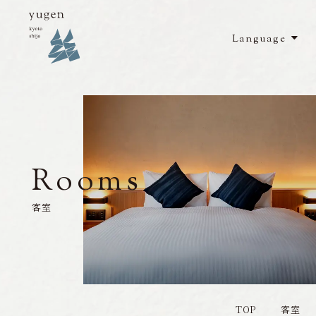
Language
Top
Rooms
／
客室
Restaurant
／
レストラン
Facilities
／
館内施設
Rooms
Access
／
アクセス
客室
Sightseeing
／
周辺観光
News
／
お知らせ
TOP
客室