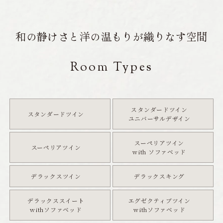
Contact
／
お問い合わせ
和の静けさと洋の温もりが織りなす空間
宿泊プラン一覧
Room Types
宿泊約款
スタンダードツイン
スタンダードツイン
ユニバーサルデザイン
スーペリアツイン
スーペリアツイン
with ソファベッド
デラックスツイン
デラックスキング
デラックススイート
エグゼクティブツイン
withソファベッド
withソファベッド