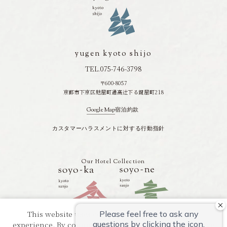
お
知
ら
せ
yugen kyoto shijo
を
TEL.075-746-3798
読
〒600-8057
む
京都市下京区麩屋町通高辻下る鍵屋町218
Google Map
宿泊約款
カスタマーハラスメントに対する行動指針
Our Hotel Collection
This website uses cookies to improve your user
experience. By continuing to use this website, you have