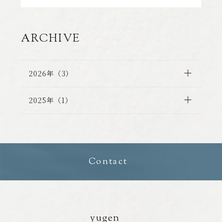
シ
ン
グ
ARCHIVE
詐
欺
）
2026年（3）
に
関
2025年（1）
す
る
新
た
な
Contact
事
例
確
認
の