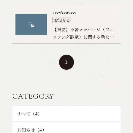
Contact
／
お問い合わせ
公
2
カ
開
0
お知らせ
宿泊プラン一覧
テ
日
2
【
【重要】不審メッセージ（フィ
ゴ
6
重
ッシング詐欺）に関する新たな
リ
.
要
宿泊約款
事例確認のお知らせ
ー
0
】
6
不
ペ
1
.
審
ー
0
メ
ジ
5
ッ
の
セ
移
ー
動
CATEGORY
ジ
（
すべて（4）
フ
ィ
お知らせ（4）
ッ