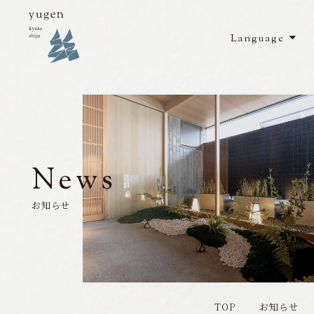
Language
Top
Rooms
／
客室
Restaurant
／
レストラン
Facilities
／
館内施設
News
Access
／
アクセス
お知らせ
Sightseeing
／
周辺観光
News
／
お知らせ
TOP
お知らせ