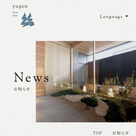
Language
Top
Rooms
／
客室
Restaurant
／
レストラン
Facilities
／
館内施設
News
Access
／
アクセス
お知らせ
Sightseeing
／
周辺観光
News
／
お知らせ
TOP
お知らせ