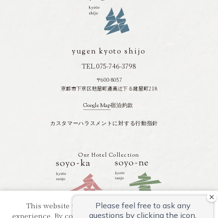
を
読
む
yugen kyoto shijo
TEL.075-746-3798
〒600-8057
京都市下京区麩屋町通高辻下る鍵屋町218
Google Map
宿泊約款
カスタマーハラスメントに対する行動指針
Our Hotel Collection
This website uses cookies to improve your user
experience. By continuing to use this website, you have