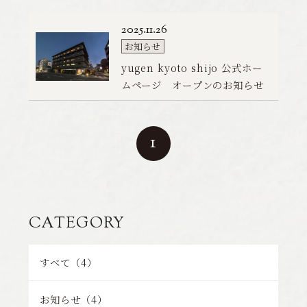
Contact
／
お問い合わせ
公
2
カ
開
0
お知らせ
宿泊プラン一覧
テ
日
2
y
yugen kyoto shijo 公式ホー
ゴ
5
u
ムページ オープンのお知らせ
リ
.
g
宿泊約款
ー
1
e
1
n
ペ
1
.
k
ー
2
y
ジ
6
o
の
t
移
o
動
CATEGORY
s
h
すべて（4）
i
j
お知らせ（4）
o