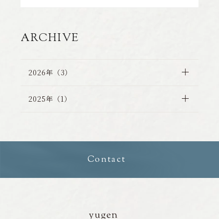
公
式
ホ
ARCHIVE
ー
ム
ペ
2026年（3）
ー
ジ
2025年（1）
オ
ー
プ
ン
Contact
の
お
知
ら
せ